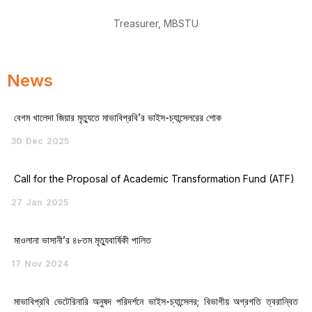
Treasurer, MBSTU
News
বেগম খালেদা জিয়ার মৃত্যুতে মাভাবিপ্রবি’র ভাইস-চ্যান্সেলরের শোক
30
Dec
2025
Call for the Proposal of Academic Transformation Fund (ATF)
27
Jan
2025
মাওলানা ভাসানী’র ৪৮তম মৃত্যুবার্ষিকী পালিত
17
Nov
2024
মাভাবিপ্রবি ভেটেরিনারি অনুষদ পরিদর্শনে ভাইস-চ্যান্সেলর; বিভাগীয় অগ্রগতি ত্বরান্বিত