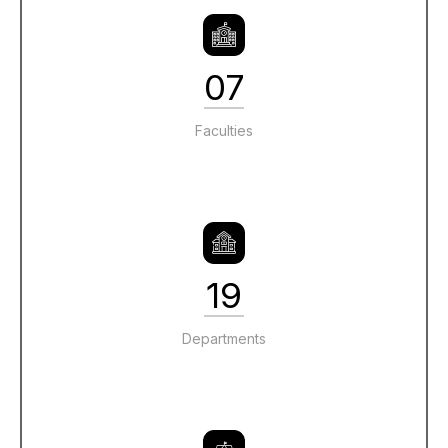
07
Faculties
19
Departments