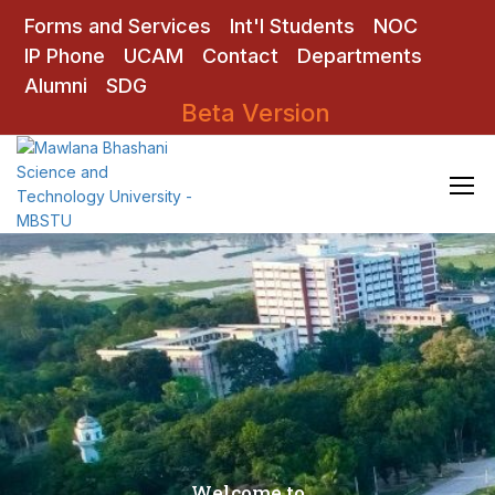
Forms and Services
Int'l Students
NOC
IP Phone
UCAM
Contact
Departments
Alumni
SDG
Beta Version
Welcome to