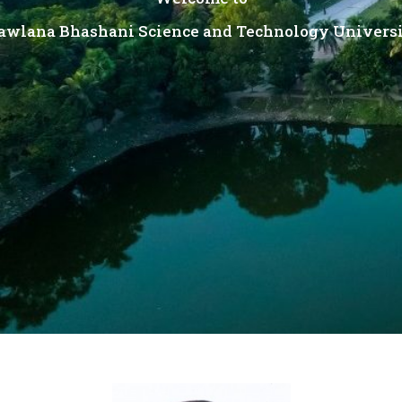
awlana Bhashani
Science
and
Technology
Univers