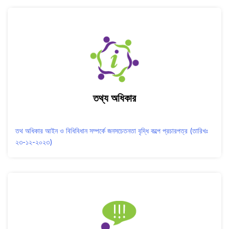
তথ্য অধিকার
তথ অধিকার আইন ও বিধিবিধান সম্পর্কে জনসচেতনতা বৃদ্ধি কল্পে প্রচারপত্র (তারিখঃ
২৩-১২-২০২৩)