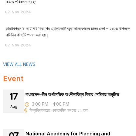
করতে পরিকল্পনা গ্রহণ
07
Nov
2024
মাভাবিপ্রবি’র আইসিটি বিভাগের এ্যালামনাই অ্যাসোসিয়েশনের মিলন মেলা – ২০২৪ উপলক্ষে
বভিন্নি র্কমসূচি পালন করা হয়।
07
Nov
2024
VIEW ALL NEWS
Event
17
বাংলাদেশ–চীন অর্থনৈতিক অংশীদারিত্ব বিষয়ে সেমিনার অনুষ্ঠিত
3:00 PM - 4:00 PM
Aug
বিশ্ববিদ্যালয়ের একাডেমিক ভবনের ১২ তলা
07
National Academy for Planning and