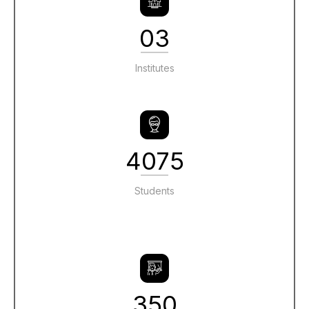
03
Institutes
4075
Students
350