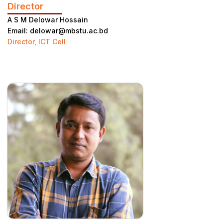
Director
A S M Delowar Hossain
Email: delowar@mbstu.ac.bd
Director, ICT Cell