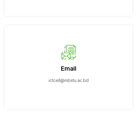
Email
ictcell@mbstu.ac.bd