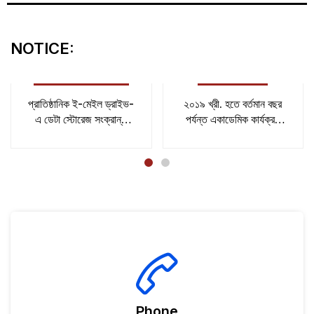
NOTICE:
November 11, 2024
May 21, 2025
প্রাতিষ্ঠানিক ই-মেইল ড্রাইভ-
২০১৯ খ্রী. হতে বর্তমান বছর
এ ডেটা স্টোরেজ সংক্রান্ত
পর্যন্ত একাডেমিক কার্যক্রম
বিজ্ঞপ্তি
সমাপ্ত হওয়া শিক্ষার্থীদের তথ্য
প্রদান প্রসঙ্গে।
Phone