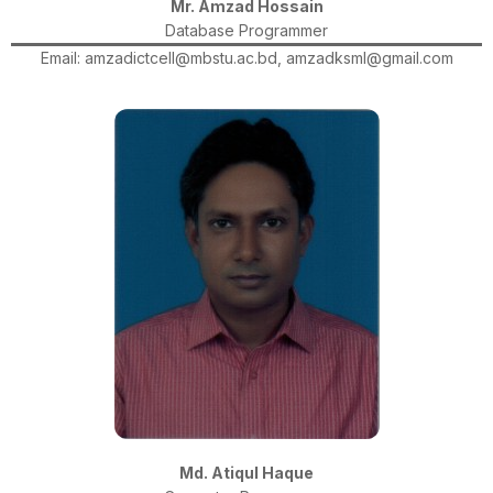
Mr. Amzad Hossain
Database Programmer
Email: amzadictcell@mbstu.ac.bd, amzadksml@gmail.com
Md. Atiqul Haque