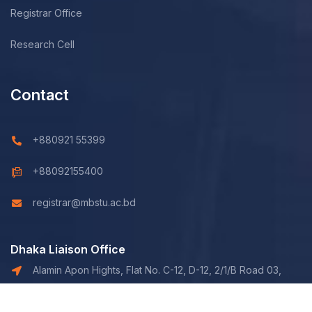
Registrar Office
Research Cell
Contact
+880921 55399
+88092155400
registrar@mbstu.ac.bd
Dhaka Liaison Office
Alamin Apon Hights, Flat No. C-12, D-12, 2/1/B Road 03,
Shaymoli, Dhaka.