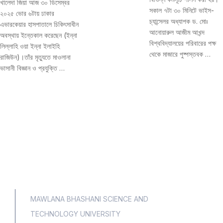
খালেদা জিয়া আজ ৩০ ডিসেম্বর
সকাল ৭টা ৩০ মিনিটে ভাইস-
২০২৫ ভোর ৬টায় ঢাকার
চ্যান্সেলর অধ্যাপক ড. মোঃ
এভারকেয়ার হাসপাতালে চিকিৎসাধীন
আনোয়ারুল আজীম আখন্দ
অবস্থায় ইন্তেকাল করেছেন (ইন্না
বিশ্ববিদ্যালয়ের পরিবারের পক্ষ
লিল্লাহি ওয়া ইন্না ইলাইহি
থেকে মাজারে পুষ্পস্তবক …
রাজিউন)।তাঁর মৃত্যুতে মাওলানা
ভাসানী বিজ্ঞান ও প্রযুক্তি …
MAWLANA BHASHANI SCIENCE AND
TECHNOLOGY UNIVERSITY