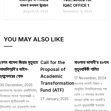
গবেষণা ফলাফল উন্মোচন
IQAC OFFICE 1
August 14, 2023
November 6, 2023
YOU MAY ALSO LIKE
বেগম খালেদা জিয়ার মৃত্যুতে
Call for the
মাওলানা ভাসানী’র ৪৮তম
মাভাবিপ্রবি’র ভাইস-
Proposal of
মৃত্যুবার্ষিকী পালিত
চ্যান্সেলরের শোক
Academic
17 November, 2024
Transformation
মাওলানা ভাসানী বিজ্ঞান ও
30 December, 2025
প্রযুক্তি বিশ্ববিদ্যালয়ের পক্ষ
Fund (ATF)
বাংলাদেশের প্রখ্যাত রাজনীতিবিদ,
থেকে ১৭ নভেম্বর মাওলানা
তিনবারের সাবেক প্রধানমন্ত্রী ও
27 January, 2025
আবদুল হামিদ খান ভাসানী’র
বাংলাদেশ জাতীয়তাবাদী দল
৪৮তম মৃত্যুবার্ষিকী উপলক্ষে
(বিএনপি)-এর চেয়ারপার্সন বেগম
বিভিন্ন কর্মসূচি পালন করা হয়।