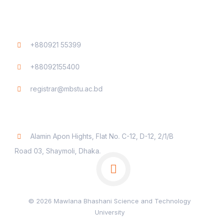
Contact
+880921 55399
+88092155400
registrar@mbstu.ac.bd
Dhaka Liaison Office
Alamin Apon Hights, Flat No. C-12, D-12, 2/1/B
Road 03, Shaymoli, Dhaka.
© 2026 Mawlana Bhashani Science and Technology
University