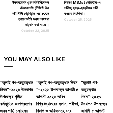
ইনফরমেশন এন্ড কমিউনিকেশন
বিভাগে MS.1st সেমিস্টার-এ
টেকনোলজি (পিজিডি ইন
ভর্তিচ্ছু ছাত্র-ছাত্রীদের ভর্তি
আইসিটি) প্রোগ্রাম-এর ১৩তম
হওয়ার নির্দেশনা।
ব্যাচে ভর্তির জন্য দরখাস্ত
October 25, 2025
আহ্বান করা যাচ্ছে।
October 22, 2025
YOU MAY ALSO LIKE
“জুলাই গণ-অভ্যুত্থান
“জুলাই গণ-অভ্যুত্থান দিবস
“জুলাই গণ-
দিবস”-২০২৬ উদযাপন
”-২০২৬ উপলক্ষ্যে আগামী ৫
অভ্যুত্থান
উপলক্ষ্যে গৃহীত
আগস্ট ২০২৬ তারিখ
দিবস”-২০২৬
কর্মসূচিতে অংশগ্রহণের
বিশ্ববিদ্যালয়ের ক্লাস, পরীক্ষা,
উদযাপন উপলক্ষ্যে
জন্য গাড়ি চলাচলের
বিভাগ ও অফিসসমূহ বন্ধ
আগামী ৫ আগস্ট