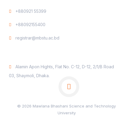
+880921 55399
+88092155400
registrar@mbstu.ac.bd
Dhaka Liaison Office
Alamin Apon Hights, Flat No. C-12, D-12, 2/1/B Road
03, Shaymoli, Dhaka.
© 2026 Mawlana Bhashani Science and Technology
University