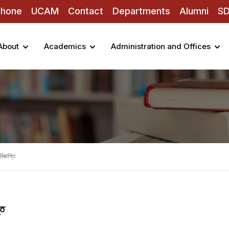
Phone
UCAM
Contact
Departments
Alumni
S
About
Academics
Administration and Offices
িজ্ঞপ্তি
তি