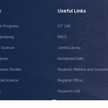
c
Useful Links
te Programs
ICT Cell
gineering
BNCC
fe Science
Central Library
ience
Residential Halls
siness Studies
Students’ Welfare and Counsel
cial Science
Registrar Office
s
Research Cell