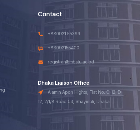
Contact
+880921 55399
+88092155400
registrar@mbstu.ac.bd
Dhaka Liaison Office
ing
Alamin Apon Hights, Flat No. C-12, D-
12, 2/1/B Road 03, Shaymoli, Dhaka.