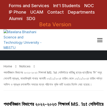
Forms and Services
Int'l Students
NOC
IP Phone
UCAM
Contact
Departments
Alumni
SDG
Beta Version
Notices
Home
Notices
পদার্থবিজ্ঞান বিভাগের ২০২২-২০২৩ শিক্ষাবর্ষ MS. 1st সেমিস্টারে ভর্তিচ্ছু ছাত্র-ছাত্রীদের ‘ফি’ সমূহ
সোনালী ব্যাঙ্ক, মাভাবিপ্রবি শাখায় আগামী ০৩/১১/২০২৪ তারিখ থেকে ১৩/১১/২০২৪ তারিখ পর্যন্ত
অফিস ও ব্যাঙ্ক চলাকালীন সময়ের মধ্যে পরিশোধ পূর্বক ভর্তি হওয়ার নির্দেশ দেয়া হয়েছে।
পদার্থবিজ্ঞান বিভাগের ২০২২-২০২৩ শিক্ষাবর্ষ MS. 1st সেমিস্টারে