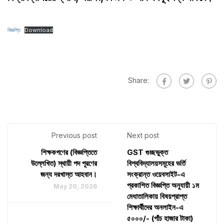
বিজ্ঞপ্তি
Download
Share:
Previous post
Next post
শিক্ষকগণের (বিজ্ঞপ্তিতে
GST গুচ্ছভুক্ত
উল্লেখিত) স্থায়ী পদ পূরণের
বিশ্ববিদ্যালয়সমূহের ভর্তি
জন্য দরখাস্ত আহবান।
সংক্রান্ত ওয়েবসাইট-এ
প্রকাশিত বিজ্ঞপ্তি অনুযায়ী ১ম
May 20, 2026
মেধাতালিকায় বিষয়প্রাপ্ত
শিক্ষার্থীদের অনলাইন-এ
৫০০০/- (পাঁচ হাজার টাকা)