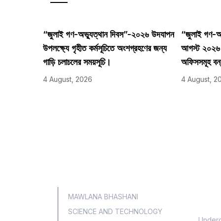
“জুলাই গণ-অভ্যুত্থান দিবস”-২০২৬ উদযাপন
“জুলাই গণ-অভ
উপলক্ষ্যে গৃহীত কর্মসূচিতে অংশগ্রহণের জন্য
আগস্ট ২০২৬ তা
গাড়ি চলাচলের সময়সূচি।
অফিসসমূহ বন
4 August, 2026
4 August, 2
Aca
MAWLANA BHASHANI
SCIENCE AND TECHNOLOGY
Underg