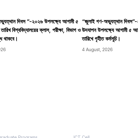
্যুত্থান দিবস ”-২০২৬ উপলক্ষ্যে আগামী ৫
“জুলাই গণ-অভ্যুত্থান দিবস”
রিখ বিশ্ববিদ্যালয়ের ক্লাস, পরীক্ষা, বিভাগ ও
উদযাপন উপলক্ষ্যে আগামী ৫ 
্ধ থাকবে।
তারিখে গৃহীত কর্মসূচি।
026
4 August, 2026
demic
Useful Links
raduate Programs
ICT Cell