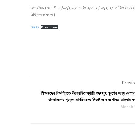
আগ্রহীদের আগামী ১০/০৩/২০২৫ তারিখ হতে ১৬/০৩/২০২৫ তারিখের মধ্যে বিজ্ঞপ
ডাউনলোড করুন।
বিজ্ঞপ্তি
Download
Previo
শিক্ষকদের বিজ্ঞপ্তিতে উল্লেখিত স্থায়ী পদসমূহ পূরণের জন্য যোগ্য
বাংলাদেশের প্রকৃত নাগরিকদের নিকট হতে দরখাস্ত আহ্বান কর
March 1