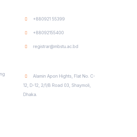
+880921 55399
+88092155400
registrar@mbstu.ac.bd
Dhaka Liaison Office
ing
Alamin Apon Hights, Flat No. C-
12, D-12, 2/1/B Road 03, Shaymoli,
Dhaka.