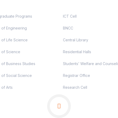
raduate Programs
ICT Cell
y of Engineering
BNCC
 of Life Science
Central Library
y of Science
Residential Halls
y of Business Studies
Students’ Welfare and Counsel
y of Social Science
Registrar Office
 of Arts
Research Cell