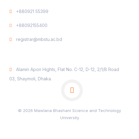
+880921 55399
+88092155400
registrar@mbstu.ac.bd
Dhaka Liaison Office
Alamin Apon Hights, Flat No. C-12, D-12, 2/1/B Road
03, Shaymoli, Dhaka.
© 2026 Mawlana Bhashani Science and Technology
University