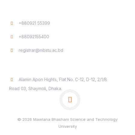
Contact
+880921 55399
+88092155400
registrar@mbstu.ac.bd
Dhaka Liaison Office
Alamin Apon Hights, Flat No. C-12, D-12, 2/1/B
Road 03, Shaymoli, Dhaka.
© 2026 Mawlana Bhashani Science and Technology
University