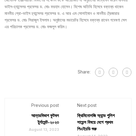
ভাইস-চ্যান্সেলর প্রফেসর ড. মোঃ ফরহাদ হোসেন। বিশেষ অতিথি হিসেবে বক্তব্য থাকেন
মাননীয় প্রো-ভাইস চ্যান্সেলর প্রফেসর ড. এ আর এম সোলাইমান ও মাননীয় ট্রেজারার
প্রফেসর ড. মোঃ সিরাজুল ইসলাম। অনুষ্ঠানের মডারেটর হিসেবে বক্তব্য রাখেন গবেষণা সেল
এর পরিচালক প্রফেসর ড. মোঃ ফজলুল করিম।
Share:
Previous post
Next post
আন্তঃবিভাগ ফুটবল
ক্রিমিনোলজি অ্যান্ড পুলিশ
টুর্নামেন্ট-২০২৩
সায়েন্স বিষয়ে দেশে প্রথম
পিএইচডি শুরু
August 13, 2023