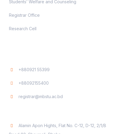
Students’ Welfare and Counseling
Registrar Office
Research Cell
Contact
+880921 55399
+88092155400
registrar@mbstu.ac.bd
Dhaka Liaison Office
Alamin Apon Hights, Flat No. C-12, D-12, 2/1/B