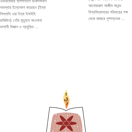
এভারকেয়ার হাসপাতালে চিকিৎসাধীন
আনোয়ারুল আজীম আখন্দ
অবস্থায় ইন্তেকাল করেছেন (ইন্না
বিশ্ববিদ্যালয়ের পরিবারের পক্ষ
লিল্লাহি ওয়া ইন্না ইলাইহি
থেকে মাজারে পুষ্পস্তবক …
রাজিউন)।তাঁর মৃত্যুতে মাওলানা
ভাসানী বিজ্ঞান ও প্রযুক্তি …