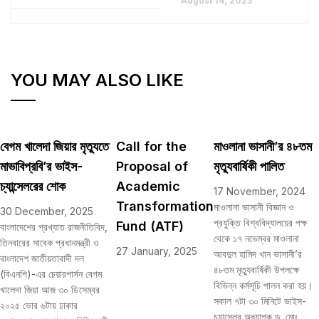
August 14, 2023
YOU MAY ALSO LIKE
বেগম খালেদা জিয়ার মৃত্যুতে
Call for the
মাওলানা ভাসানী’র ৪৮তম
মাভাবিপ্রবি’র ভাইস-
Proposal of
মৃত্যুবার্ষিকী পালিত
চ্যান্সেলরের শোক
Academic
17 November, 2024
Transformation
মাওলানা ভাসানী বিজ্ঞান ও
30 December, 2025
প্রযুক্তি বিশ্ববিদ্যালয়ের পক্ষ
Fund (ATF)
বাংলাদেশের প্রখ্যাত রাজনীতিবিদ,
থেকে ১৭ নভেম্বর মাওলানা
তিনবারের সাবেক প্রধানমন্ত্রী ও
27 January, 2025
আবদুল হামিদ খান ভাসানী’র
বাংলাদেশ জাতীয়তাবাদী দল
৪৮তম মৃত্যুবার্ষিকী উপলক্ষে
(বিএনপি)-এর চেয়ারপার্সন বেগম
বিভিন্ন কর্মসূচি পালন করা হয়।
খালেদা জিয়া আজ ৩০ ডিসেম্বর
সকাল ৭টা ৩০ মিনিটে ভাইস-
২০২৫ ভোর ৬টায় ঢাকার
চ্যান্সেলর অধ্যাপক ড. মোঃ