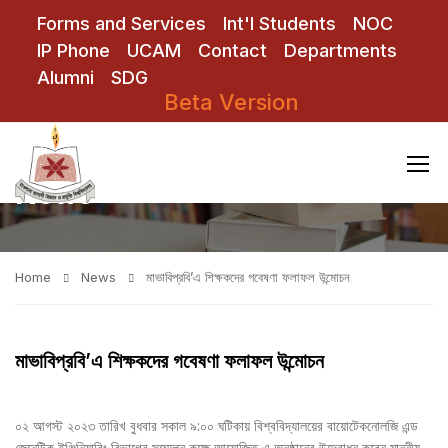
Forms and Services
Int'l Students
NOC
IP Phone
UCAM
Contact
Departments
Alumni
SDG
Beta Version
News
Home
News
মাভাবিপ্রবি’এ শিক্ষকদের গবেষণা ফলাফল উন্মোচন
মাভাবিপ্রবি’এ শিক্ষকদের গবেষণা ফলাফল উন্মোচন
০২ আগস্ট ২০২৩ তারিখ বুধবার সকাল ৯:০০ ঘটিকায় বিশ্ববিদ্যালয়ের বায়োটেকনোলজি এন্ড
জেনেটিক ইঞ্জিনিয়ারিং বিভাগের সম্মেলন কক্ষে আয়োজিত এ অনুষ্ঠানের উদ্বোধন করেন মাননীয়