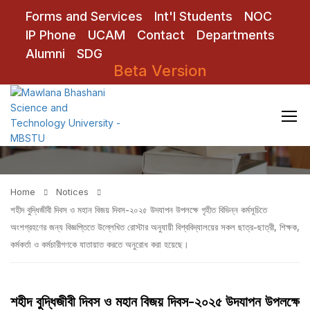
Forms and Services
Int'l Students
NOC
IP Phone
UCAM
Contact
Departments
Alumni
SDG
Beta Version
Notices
Home
Notices
শহীদ বুদ্ধিজীবী দিবস ও মহান বিজয় দিবস-২০২৫ উদযাপন উপলক্ষে গৃহীত বিভিন্ন কর্মসূচিতে
অংশগ্রহণের জন্য বিজ্ঞপ্তিতে উল্লেখিত রোস্টার অনুযায়ী বিশ্ববিদ্যালয়ের সকল ছাত্র-ছাত্রী, শিক্ষক,
কর্মকর্তা ও কর্মচারীগণকে যাতায়াত করতে অনুরোধ করা হয়েছে।
শহীদ বুদ্ধিজীবী দিবস ও মহান বিজয় দিবস-২০২৫ উদযাপন উপলক্ষে