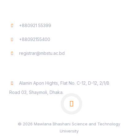
Contact
+880921 55399
+88092155400
registrar@mbstu.ac.bd
Dhaka Liaison Office
Alamin Apon Hights, Flat No. C-12, D-12, 2/1/B
Road 03, Shaymoli, Dhaka.
© 2026 Mawlana Bhashani Science and Technology
University