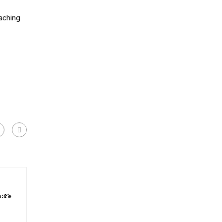
Teaching
১১:৫৯