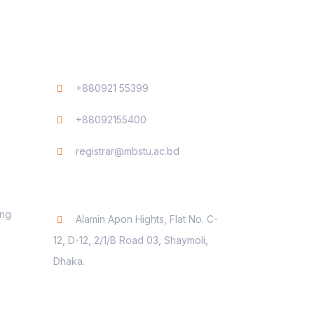
Contact
+880921 55399
+88092155400
registrar@mbstu.ac.bd
Dhaka Liaison Office
ing
Alamin Apon Hights, Flat No. C-
12, D-12, 2/1/B Road 03, Shaymoli,
Dhaka.