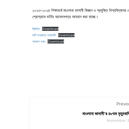
২০২৩-২০২৪ শিক্ষাবর্ষে মাওলানা ভাসানী বিজ্ঞান ও প্রযুক্তি বিশ্
প্রোগ্রামে ভর্তির আবেদনপত্র আহবান করা যাচ্ছে।
বিজ্ঞপ্তি
Download
ভর্তি সংক্রান্ত তথ্যাবলী
Download
আবেদন ফরম
Download
Previo
মাওলানা ভাসানী’র ৪৮তম মৃত্যুবার্
November 2