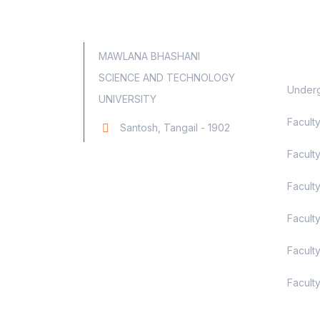
Aca
MAWLANA BHASHANI
SCIENCE AND TECHNOLOGY
Underg
UNIVERSITY
Facult
Santosh, Tangail - 1902
Faculty
Facult
Facult
Facult
Faculty