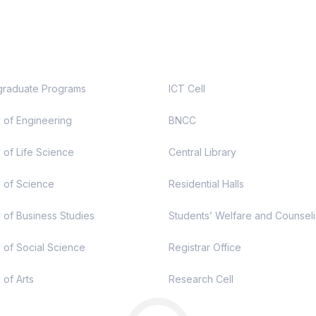
demic
Useful Links
raduate Programs
ICT Cell
y of Engineering
BNCC
 of Life Science
Central Library
y of Science
Residential Halls
y of Business Studies
Students’ Welfare and Counsel
y of Social Science
Registrar Office
 of Arts
Research Cell