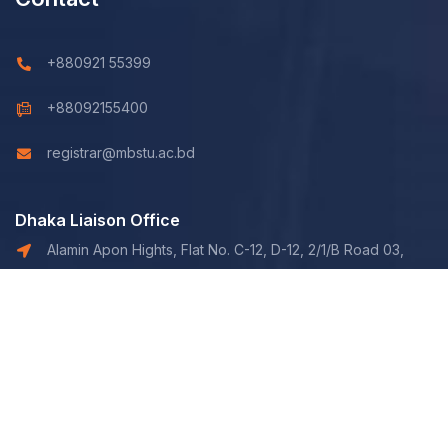
+880921 55399
+88092155400
registrar@mbstu.ac.bd
Dhaka Liaison Office
Alamin Apon Hights, Flat No. C-12, D-12, 2/1/B Road 03,
Shaymoli, Dhaka.
© 2026 Mawlana Bhashani Science and Technology University