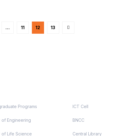
…
11
12
13
demic
Useful Links
raduate Programs
ICT Cell
y of Engineering
BNCC
 of Life Science
Central Library