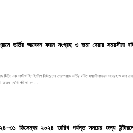
রোগ্রামে ভর্তির আবেদন ফরম সংগ্রহ ও জমা দেয়ার সময়সীমা বর্
্গুয়েজ টিচিং এবং মাস্টার্স ইন ইংলিশ লিটারেচার প্রোগ্রামে ভর্তির বর্ধিত সময়সীমাঃফরম সংগ্রহ ও জমা দে
রা হয়েছে।ভর্তি পরীক্ষা ১৭ …
২৪-৩১ ডিসেম্বর ২০২৪ তারিখ পর্যন্ত সময়ের জন্য ইন্টারন