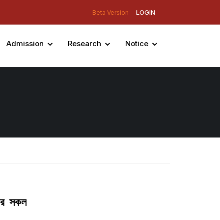
LOGIN
Beta Version
Admission
Research
Notice
য়ের সকল