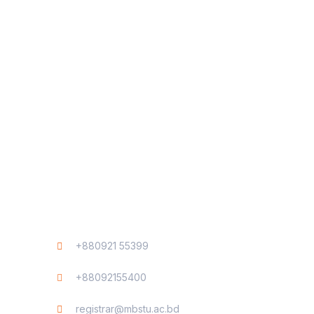
Contact
+880921 55399
+88092155400
registrar@mbstu.ac.bd