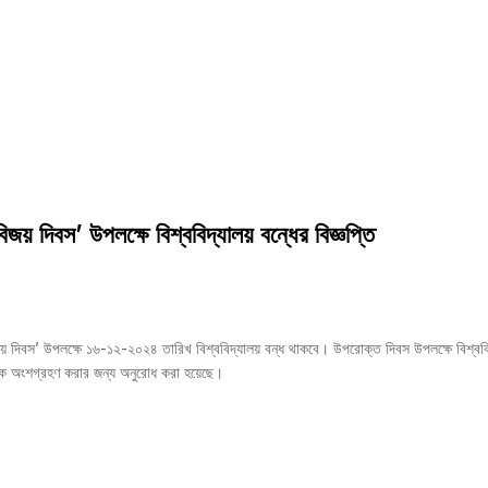
িজয় দিবস’ উপলক্ষে বিশ্ববিদ্যালয় বন্ধের বিজ্ঞপ্তি
য় দিবস’ উপলক্ষে ১৬-১২-২০২৪ তারিখ বিশ্ববিদ্যালয় বন্ধ থাকবে। উপরোক্ত দিবস উপলক্ষে বিশ্ববি
মচারীকে অংশগ্রহণ করার জন্য অনুরোধ করা হয়েছে।