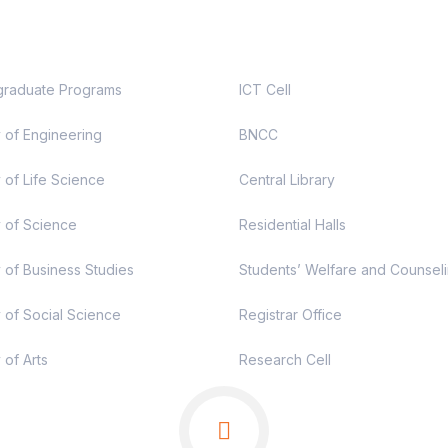
demic
Useful Links
raduate Programs
ICT Cell
y of Engineering
BNCC
 of Life Science
Central Library
y of Science
Residential Halls
y of Business Studies
Students’ Welfare and Counsel
y of Social Science
Registrar Office
 of Arts
Research Cell