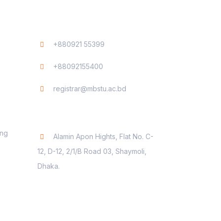
Contact
+880921 55399
+88092155400
registrar@mbstu.ac.bd
Dhaka Liaison Office
ing
Alamin Apon Hights, Flat No. C-
12, D-12, 2/1/B Road 03, Shaymoli,
Dhaka.