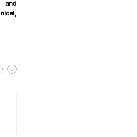
n and
nical,