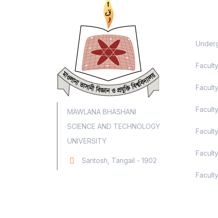
Aca
Underg
Facult
Faculty
Facult
MAWLANA BHASHANI
SCIENCE AND TECHNOLOGY
Facult
UNIVERSITY
Facult
Santosh, Tangail - 1902
Faculty