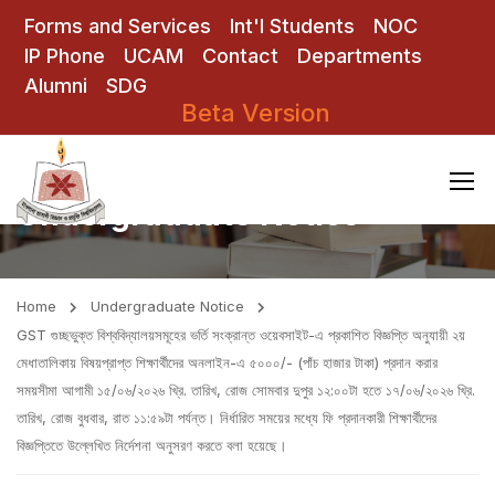
Forms and Services
Int'l Students
NOC
IP Phone
UCAM
Contact
Departments
Alumni
SDG
Beta Version
Undergraduate Notice
Home
Undergraduate Notice
GST গুচ্ছভুক্ত বিশ্ববিদ্যালয়সমূহের ভর্তি সংক্রান্ত ওয়েবসাইট-এ প্রকাশিত বিজ্ঞপ্তি অনুযায়ী ২য়
মেধাতালিকায় বিষয়প্রাপ্ত শিক্ষার্থীদের অনলাইন-এ ৫০০০/- (পাঁচ হাজার টাকা) প্রদান করার
সময়সীমা আগামী ১৫/০৬/২০২৬ খ্রি. তারিখ, রোজ সোমবার দুপুর ১২:০০টা হতে ১৭/০৬/২০২৬ খ্রি.
তারিখ, রোজ বুধবার, রাত ১১:৫৯টা পর্যন্ত। নির্ধারিত সময়ের মধ্যে ফি প্রদানকারী শিক্ষার্থীদের
বিজ্ঞপ্তিতে উল্লেখিত নির্দেশনা অনুসরণ করতে বলা হয়েছে।