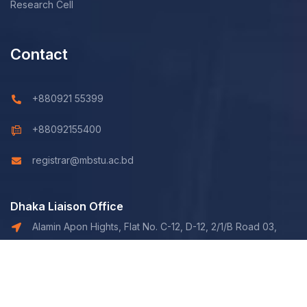
Research Cell
Contact
+880921 55399
+88092155400
registrar@mbstu.ac.bd
Dhaka Liaison Office
Alamin Apon Hights, Flat No. C-12, D-12, 2/1/B Road 03,
Shaymoli, Dhaka.