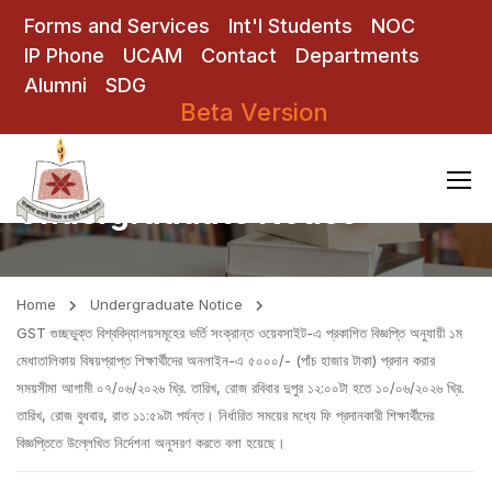
Forms and Services
Int'l Students
NOC
IP Phone
UCAM
Contact
Departments
Alumni
SDG
Beta Version
Undergraduate Notice
Home
Undergraduate Notice
GST গুচ্ছভুক্ত বিশ্ববিদ্যালয়সমূহের ভর্তি সংক্রান্ত ওয়েবসাইট-এ প্রকাশিত বিজ্ঞপ্তি অনুযায়ী ১ম
মেধাতালিকায় বিষয়প্রাপ্ত শিক্ষার্থীদের অনলাইন-এ ৫০০০/- (পাঁচ হাজার টাকা) প্রদান করার
সময়সীমা আগামী ০৭/০৬/২০২৬ খ্রি. তারিখ, রোজ রবিবার দুপুর ১২:০০টা হতে ১০/০৬/২০২৬ খ্রি.
তারিখ, রোজ বুধবার, রাত ১১:৫৯টা পর্যন্ত। নির্ধারিত সময়ের মধ্যে ফি প্রদানকারী শিক্ষার্থীদের
বিজ্ঞপ্তিতে উল্লেখিত নির্দেশনা অনুসরণ করতে বলা হয়েছে।