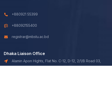
+880921 55399
+88092155400
registrar@mbstu.ac.bd
Dhaka Liaison Office
Alamin Apon Hights, Flat No. C-12, D-12, 2/1/B Road 03,
Shaymoli, Dhaka.
© 2026 Mawlana Bhashani Science and Technology University